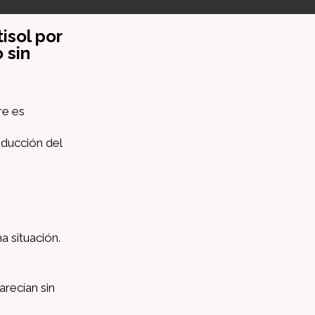
isol por
 sin
re es
educción del
a situación.
recían sin