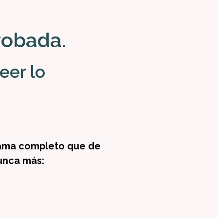
robada.
eer lo
grama completo que de
unca más: