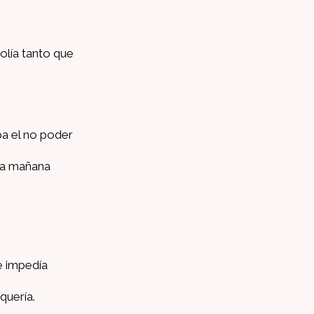
olía tanto que
a el no poder
ada mañana
e impedía
quería.