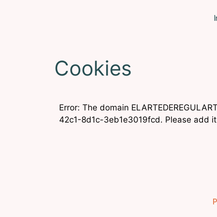
I
Cookies
Error: The domain ELARTEDEREGULARTE.C
42c1-8d1c-3eb1e3019fcd. Please add it 
P